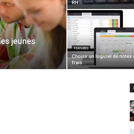
RH​
des jeunes
FEATURED
Choisir un logiciel de notes
frais