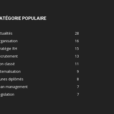
ATÉGORIE POPULAIRE
tualités
28
ganisation
16
ratégie RH
15
ecrutement
13
on classé
11
ternalisation
9
eunes diplômés
8
ean management
7
gislation
7