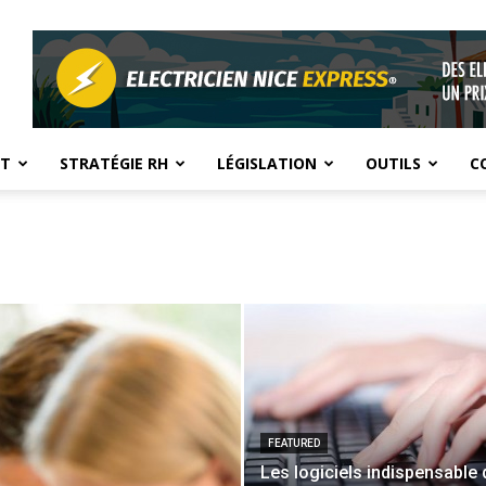
NT
STRATÉGIE RH
LÉGISLATION
OUTILS
C
FEATURED
Les logiciels indispensable 