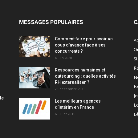
MESSAGES POPULAIRES
C
Comment faire pour avoir un
Ac
coup d’avance face à ses
Or
concurrents ?
4 juin 2020
St
R
Ressources humaines et
outsourcing : quelles activités
N
RH externaliser ?
Ex
23 décembre 2015
J
de
Les meilleurs agences
L
d’intérim en France
Lé
6 juillet 2015