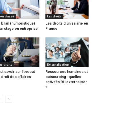
on classé
Les droits
 bilan (humoristique)
Les droits d’un salarié en
un stage en entreprise
France
es droits
Externalisation
ut savoir sur l’avocat
Ressources humaines et
 droit des affaires
outsourcing : quelles
activités RH externaliser
?