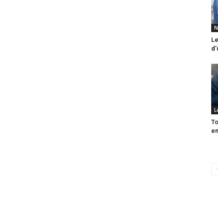
N
Le
d’
L
To
en