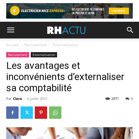
Accueil
Recrutement
Externalisation
Recrutement
Externalisation
Les avantages et
inconvénients d’externaliser
sa comptabilité
Par
Clara
-
6 juillet 2015
2971
0