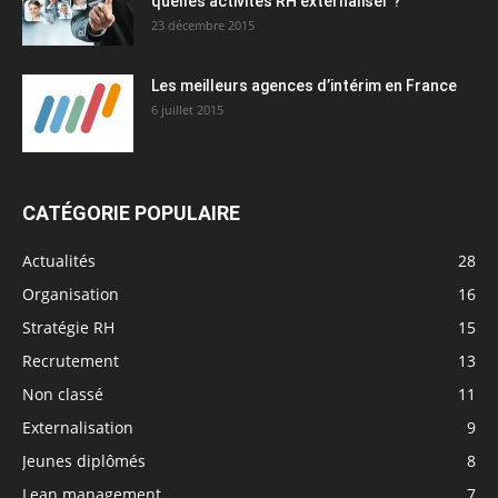
quelles activités RH externaliser ?
23 décembre 2015
Les meilleurs agences d’intérim en France
6 juillet 2015
CATÉGORIE POPULAIRE
Actualités
28
Organisation
16
Stratégie RH
15
Recrutement
13
Non classé
11
Externalisation
9
Jeunes diplômés
8
Lean management
7