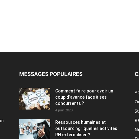
MESSAGES POPULAIRES
C
Comment faire pour avoir un
Ac
coup d’avance face à ses
O
concurrents ?
4 juin 2020
St
R
un
Ressources humaines et
outsourcing : quelles activités
N
RH externaliser ?
Ex