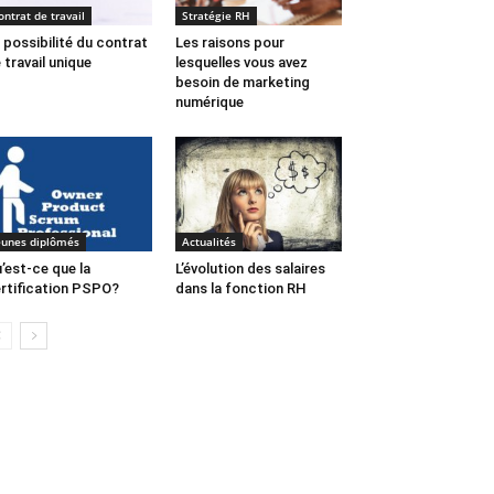
ontrat de travail
Stratégie RH
 possibilité du contrat
Les raisons pour
 travail unique
lesquelles vous avez
besoin de marketing
numérique
eunes diplômés
Actualités
’est-ce que la
L’évolution des salaires
rtification PSPO?
dans la fonction RH