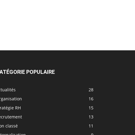
ATÉGORIE POPULAIRE
tualités
28
rganisation
16
ratégie RH
15
ecrutement
13
on classé
11
ternalisation
9