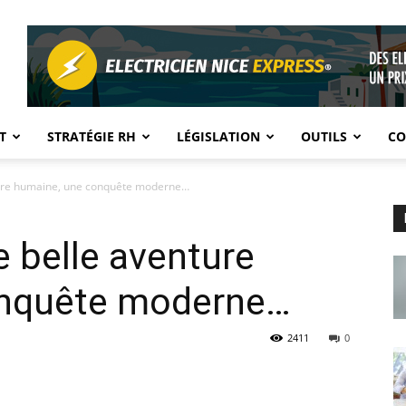
T
STRATÉGIE RH
LÉGISLATION
OUTILS
CO
nture humaine, une conquête moderne…
te belle aventure
onquête moderne…
2411
0