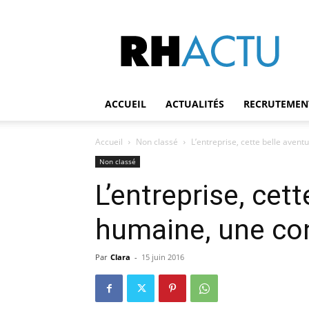
RH
Actu
ACCUEIL
ACTUALITÉS
RECRUTEMEN
Accueil
Non classé
L’entreprise, cette belle ave
Non classé
L’entreprise, cet
humaine, une c
Par
Clara
-
15 juin 2016