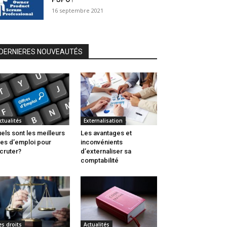
16 septembre 2021
DERNIERES NOUVEAUTÉS
ctualités
Externalisation
els sont les meilleurs
Les avantages et
tes d’emploi pour
inconvénients
cruter?
d’externaliser sa
comptabilité
es droits
Actualités