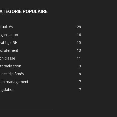
ATÉGORIE POPULAIRE
tualités
28
ganisation
16
ratégie RH
15
ecrutement
13
on classé
11
ternalisation
9
eunes diplômés
8
ean management
7
gislation
7