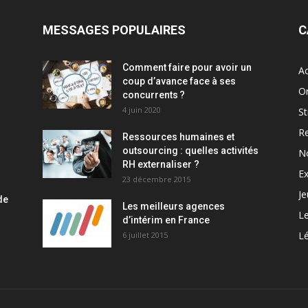
MESSAGES POPULAIRES
C
Comment faire pour avoir un
Ac
coup d’avance face à ses
Or
concurrents ?
4 juin 2020
St
R
Ressources humaines et
outsourcing : quelles activités
N
RH externaliser ?
Ex
23 décembre 2015
J
de
Les meilleurs agences
L
d’intérim en France
Lé
6 juillet 2015