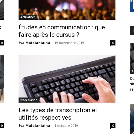
Actualités
s
Études en communication : que
faire après le cursus ?
Eva Malalaniaina
-
19 novembre 2019
0
0
A
Qu
si
re
Non classé
Les types de transcription et
utilités respectives
Eva Malalaniaina
-
1 octobre 2019
0
0
L