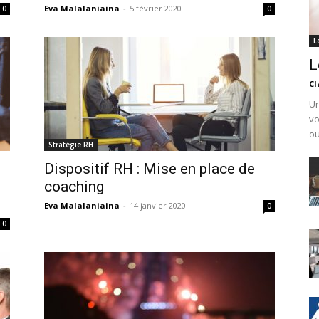
Eva Malalaniaina
-
5 février 2020
0
0
L
L
Cl
Un
vo
ou
Stratégie RH
Dispositif RH : Mise en place de
coaching
Eva Malalaniaina
-
14 janvier 2020
0
0