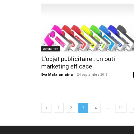
Actualités
L’objet publicitaire : un outil
marketing efficace
Eva Malalaniaina
-
24 septembre 2019
...
1
2
3
4
11