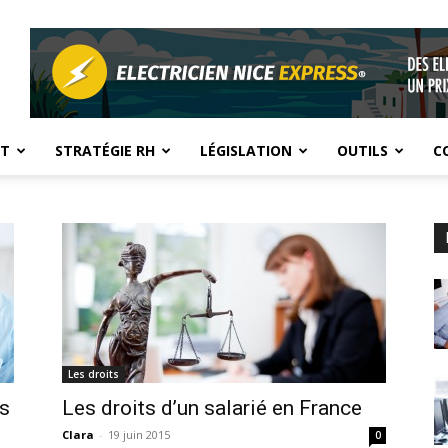
NT
STRATÉGIE RH
LÉGISLATION
OUTILS
C
Les droits
ns
Les droits d’un salarié en France
Clara
-
19 juin 2015
0