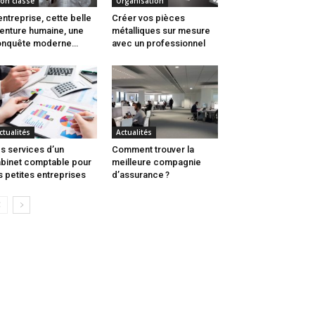
on classé
Organisation
entreprise, cette belle
Créer vos pièces
enture humaine, une
métalliques sur mesure
onquête moderne…
avec un professionnel
ctualités
Actualités
s services d’un
Comment trouver la
binet comptable pour
meilleure compagnie
s petites entreprises
d’assurance ?