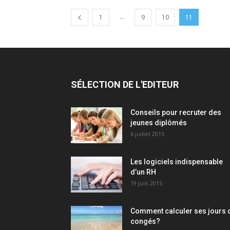
...
1
9
10
11
SÉLECTION DE L'EDITEUR
Conseils pour recruter des
jeunes diplômés
6 juillet 2015
Les logiciels indispensable
d’un RH​
19 juin 2015
Comment calculer ses jours 
congés?