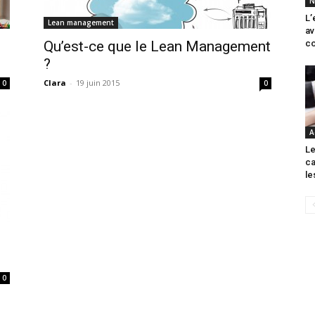
N
L’
Lean management
av
Qu’est-ce que le Lean Management
c
?
Clara
-
19 juin 2015
0
0
A
Le
ca
le
0