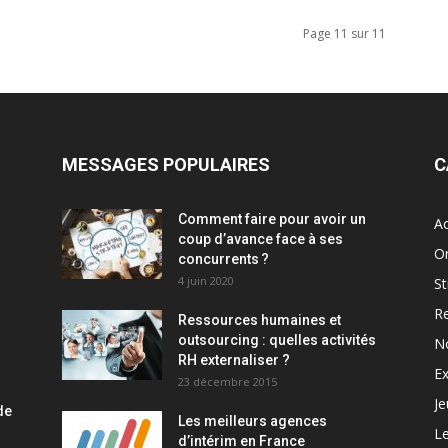
Page 11 sur 11
MESSAGES POPULAIRES
C
Comment faire pour avoir un
Ac
coup d’avance face à ses
Or
concurrents ?
4 juin 2020
St
R
Ressources humaines et
outsourcing : quelles activités
N
RH externaliser ?
Ex
23 décembre 2015
J
de
Les meilleurs agences
L
d’intérim en France