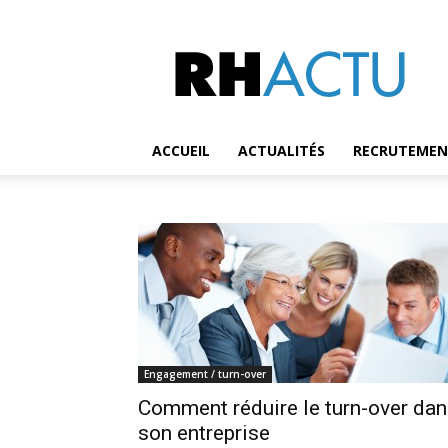
RH
Actu
ACCUEIL
ACTUALITÉS
RECRUTEME
Engagement / turn-over
Comment réduire le turn-over da
son entreprise​