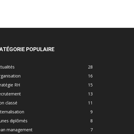
ATÉGORIE POPULAIRE
tualités
28
ganisation
16
ratégie RH
15
ecrutement
13
on classé
11
ternalisation
9
eunes diplômés
8
ean management
7