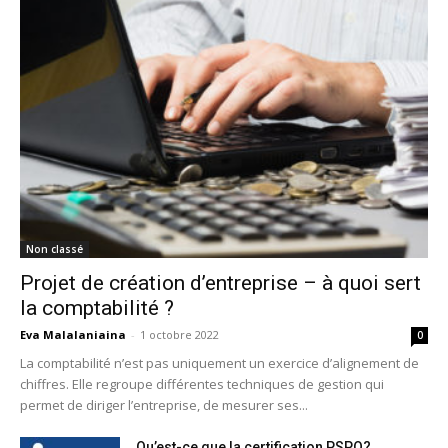
Non classé
Projet de création d’entreprise – à quoi sert
la comptabilité ?
Eva Malalaniaina
-
1 octobre 2022
0
La comptabilité n’est pas uniquement un exercice d’alignement de
chiffres. Elle regroupe différentes techniques de gestion qui
permet de diriger l’entreprise, de mesurer ses...
Qu’est-ce que la certification PSPO?