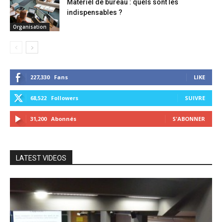
Matériel de bureau : quels sont les
indispensables ?
Organisation
227,330
Fans
LIKE
68,522
Followers
SUIVRE
31,200
Abonnés
S'ABONNER
LATEST VIDEOS